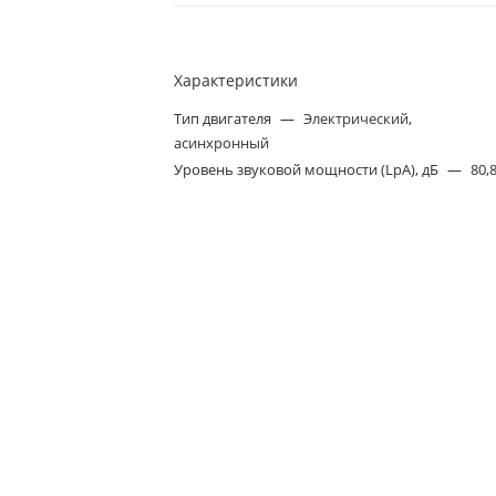
Характеристики
Тип двигателя
—
Электрический,
асинхронный
Уровень звуковой мощности (LpA), дБ
—
80,