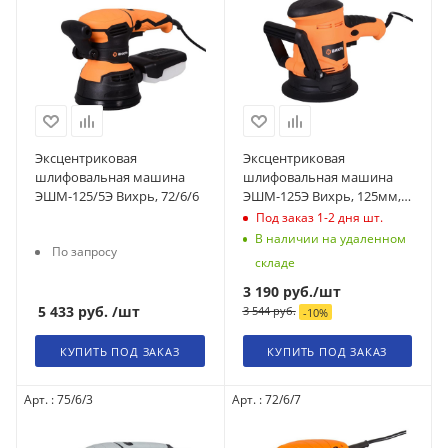
Эксцентриковая
Эксцентриковая
шлифовальная машина
шлифовальная машина
ЭШМ-125/5Э Вихрь, 72/6/6
ЭШМ-125Э Вихрь, 125мм,
450Вт, 72/6/5
Под заказ 1-2 дня
шт.
В наличии на удаленном
По запросу
складе
3 190
руб.
/шт
5 433
руб.
/шт
3 544
руб.
-
10
%
КУПИТЬ ПОД ЗАКАЗ
КУПИТЬ ПОД ЗАКАЗ
Арт. : 75/6/3
Арт. : 72/6/7