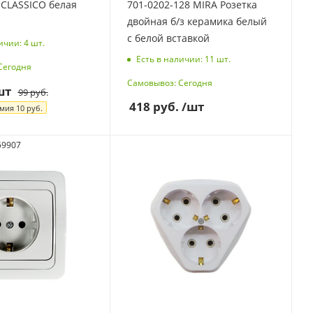
ASSICO белая
701-0202-128 MIRA Розетка
двойная б/з керамика белый
с белой вставкой
ичии: 4
шт.
Есть в наличии: 11
шт.
Сегодня
Самовывоз: Сегодня
шт
99
руб.
418
руб.
/шт
омия
10
руб.
59907