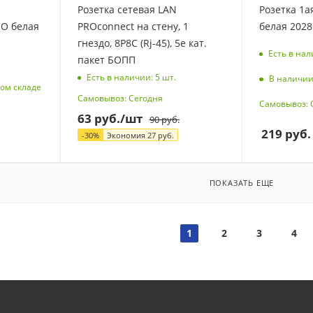
Розетка сетевая LAN
Розетка 1а
CO белая
PROconnect на стену, 1
белая 202
гнездо, 8Р8С (Rj-45), 5e кат.
Есть в нал
пакет БОПП
Есть в наличии: 5
шт.
В наличии
ом складе
Самовывоз: Сегодня
Самовывоз: 
63
руб.
/шт
90
руб.
219
руб.
-
30
%
Экономия
27
руб.
ПОКАЗАТЬ ЕЩЕ
1
2
3
4