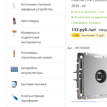
Источники питания,
2034 , шт
зарядные устройства
Есть в наличии: 1
шт.
В наличии на удаленн
Автотовары
Самовывоз: Сегодня
133
руб.
/шт
148
ру
Малярные и
-
10
%
Экономия
15
руб.
отделочные
инструменты
Арт. : W1183009
Хозтовары,
строительная химия
Батарейки,
аккумуляторы
Бытовая техника
Компьютерная
периферия