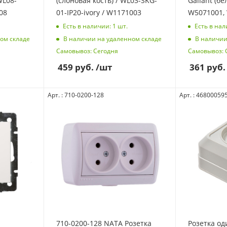
WL08-
(слоновая кость) / WL03-SKG-
Gallant (бе
08
01-IP20-ivory / W1171003
W5071001,
Есть в наличии: 1
шт.
Есть в нал
ом складе
В наличии на удаленном складе
В наличии
Самовывоз: Сегодня
Самовывоз: 
459
руб.
/шт
361
руб.
Арт. : 710-0200-128
Арт. : 46800059
710-0200-128 NATA Розетка
Розетка о