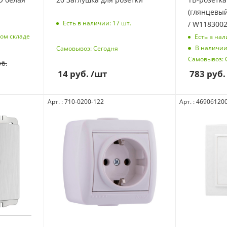
(глянцевый
Есть в наличии: 17
шт.
/ W1183002
ом складе
Есть в нал
В наличии
Самовывоз: Сегодня
Самовывоз: 
б.
14
руб.
/шт
783
руб.
Арт. : 710-0200-122
Арт. : 46906120