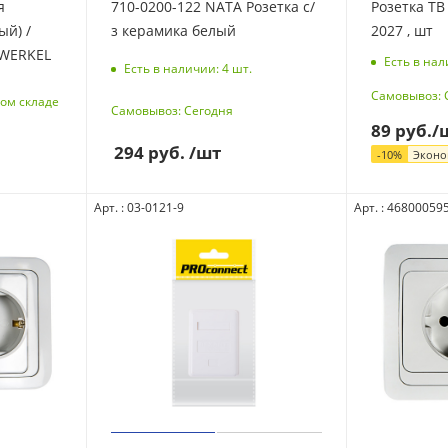
я
710-0200-122 NATA Розетка с/
Розетка ТВ CL
й) /
з керамика белый
2027 , шт
 WERKEL
Есть в нал
Есть в наличии: 4
шт.
Самовывоз: 
ом складе
Самовывоз: Сегодня
89
руб.
/
294
руб.
/шт
-
10
%
Экон
Арт. : 03-0121-9
Арт. : 46800059