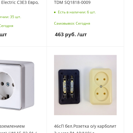
Electric С3Е3 Евро,
TDM SQ1818-0009
Есть в наличии: 6
шт.
ичии: 35
шт.
Самовывоз: Сегодня
Сегодня
/шт
463
руб.
/шт
заземлением
46сП бел.Розетка о/у карболит