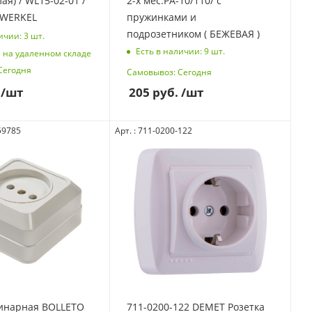
лая) / WL15-02-01 /
2-х мес.РА-10/110/ с
 WERKEL
пружинками и
подрозетником ( БЕЖЕВАЯ )
ичии: 3
шт.
Есть в наличии: 9
шт.
 на удаленном складе
Сегодня
Самовывоз: Сегодня
/шт
205
руб.
/шт
59785
Арт. : 711-0200-122
динарная BOLLETO
711-0200-122 DEMET Розетка