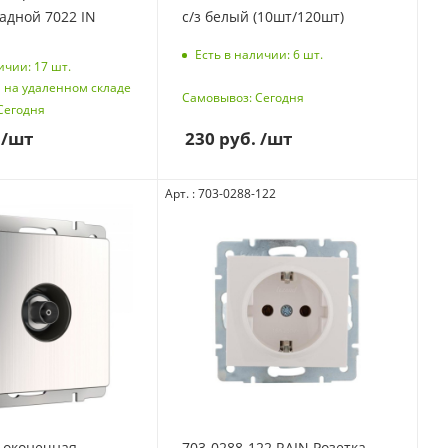
адной 7022 IN
с/з белый (10шт/120шт)
Есть в наличии: 6
шт.
ичии: 17
шт.
 на удаленном складе
Самовывоз: Сегодня
Сегодня
230
руб.
/шт
/шт
Арт. : 703-0288-122
 оконечная
703-0288-122 RAIN Розетка