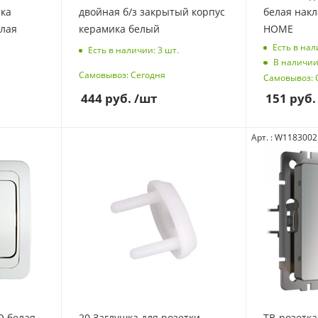
тка
двойная б/з закрытый корпус
белая накл
елая
керамика белый
HOME
Есть в нал
Есть в наличии: 3
шт.
В наличии
Самовывоз: Сегодня
Самовывоз: 
444
руб.
/шт
151
руб.
Арт. : W1183002
ая
20 Заглушка для розетки
ТВ-розетка