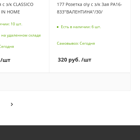
я с з/к CLASSICO
177 Розетка о\у с з/к 3ая РА16-
8 IN HOME
833"ВАЛЕНТИНА"/30/
ичии: 10
шт.
Есть в наличии: 6
шт.
 на удаленном складе
Самовывоз: Сегодня
Сегодня
320
руб.
/шт
/шт