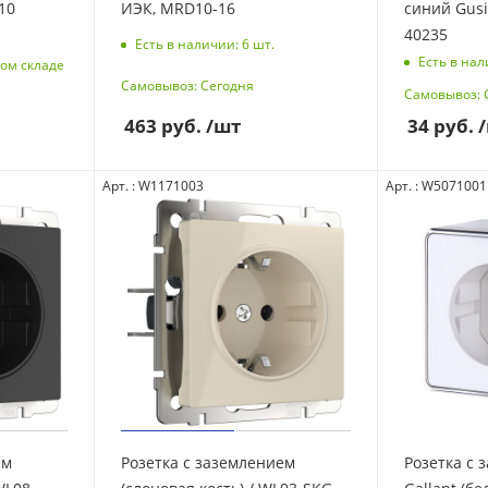
10
ИЭК, MRD10-16
синий Gusi 
40235
Есть в наличии: 6
шт.
Есть в нал
ом складе
Самовывоз: Сегодня
Самовывоз: 
463
руб.
/шт
34
руб.
Арт. : W1171003
Арт. : W5071001
ем
Розетка с заземлением
Розетка с 