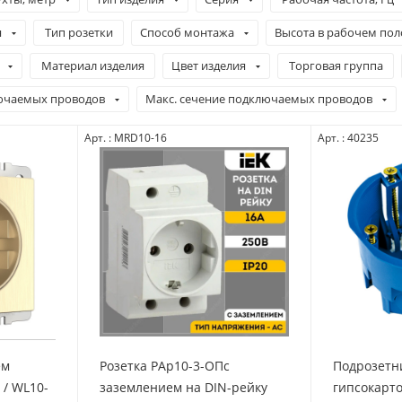
я
Тип розетки
Способ монтажа
Высота в рабочем по
Материал изделия
Цвет изделия
Торговая группа
ючаемых проводов
Макс. сечение подключаемых проводов
Арт. : MRD10-16
Арт. : 40235
ем
Розетка РАр10-3-ОПс
Подрозетни
/ WL10-
заземлением на DIN-рейку
гипсокартон