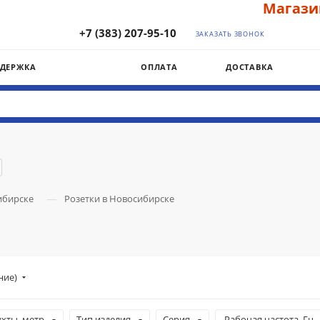
Магазин "ЭЛЕ
+7 (383) 207-95-10
ЗАКАЗАТЬ ЗВОНОК
ДДЕРЖКА
ОПЛАТА
ДОСТАВКА
—
ибирске
Розетки в Новосибирске
ние)
ухты, метр
Тип изделия
Серия
Рабочая частота, Гц