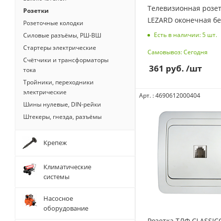
Телевизионная розе
Розетки
LEZARD оконечная б
Розеточные колодки
Есть в наличии: 5
шт.
Силовые разъёмы, РШ-ВШ
Стартеры электрические
Самовывоз: Сегодня
Счётчики и трансформаторы
361
руб.
/шт
тока
Тройники, переходники
электрические
Арт. : 4690612000404
Шины нулевые, DIN-рейки
Штекеры, гнезда, разъёмы
Крепеж
Климатические
системы
Насосное
оборудование
Розетка ТЛФ CLASSICO бел