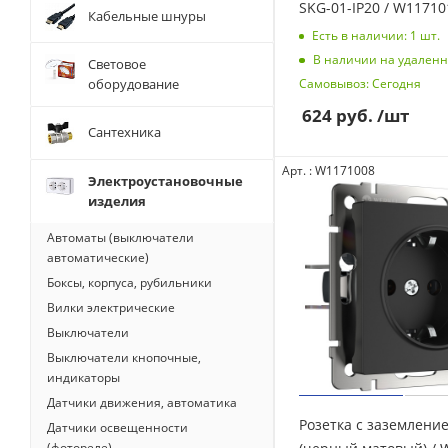
SKG-01-IP20 / W11710
Кабельные шнуры
Есть в наличии: 1
шт.
В наличии на удаленн
Световое
оборудование
Самовывоз: Сегодня
624
руб.
/шт
Сантехника
Арт. : W1171008
Электроустановочные
изделия
Автоматы (выключатели
автоматические)
Боксы, корпуса, рубильники
Вилки электрические
Выключатели
Выключатели кнопочные,
индикаторы
Датчики движения, автоматика
Розетка с заземлени
Датчики освещенности
(фотореле)