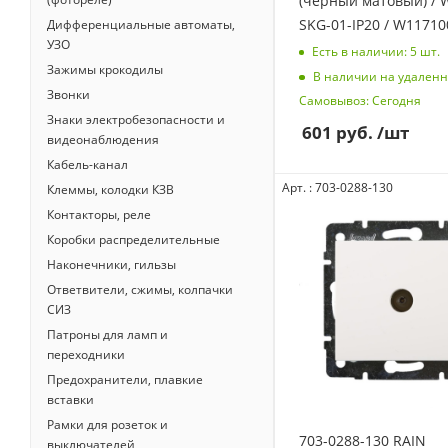
(черный матовый) / 
SKG-01-IP20 / W11710
Дифференциальные автоматы,
УЗО
Есть в наличии: 5
шт.
Зажимы крокодилы
В наличии на удаленн
Звонки
Самовывоз: Сегодня
Знаки электробезопасности и
601
руб.
/шт
видеонаблюдения
Кабель-канал
Арт. : 703-0288-130
Клеммы, колодки КЗВ
Контакторы, реле
Коробки распределительные
Наконечники, гильзы
Ответвители, сжимы, колпачки
СИЗ
Патроны для ламп и
переходники
Предохранители, плавкие
вставки
Рамки для розеток и
703-0288-130 RAIN
выключателей