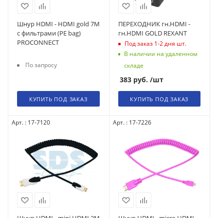
Шнур HDMI - HDMI gold 7М
ПЕРЕХОДНИК гн.HDMI -
с фильтрами (PE bag)
гн.HDMI GOLD REXANT
PROCONNECT
Под заказ 1-2 дня
шт.
В наличии на удаленном
По запросу
складе
383
руб.
/шт
КУПИТЬ ПОД ЗАКАЗ
КУПИТЬ ПОД ЗАКАЗ
Арт. : 17-7120
Арт. : 17-7226
Шнур HDMI - mini HDMI 2М
Шнур HDMI - micro HDMI