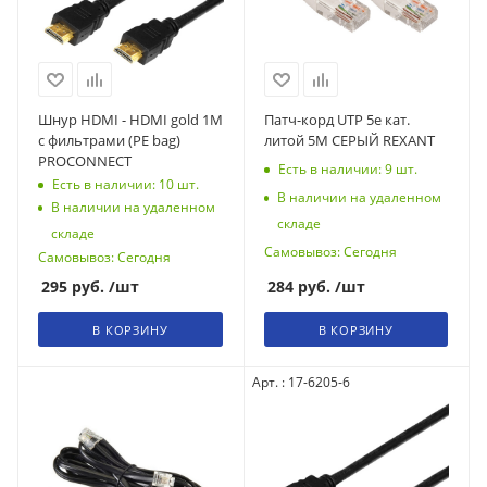
Шнур HDMI - HDMI gold 1М
Патч-корд UTP 5e кат.
с фильтрами (PE bag)
литой 5М СЕРЫЙ REXANT
PROCONNECT
Есть в наличии: 9
шт.
Есть в наличии: 10
шт.
В наличии на удаленном
В наличии на удаленном
складе
складе
Самовывоз: Сегодня
Самовывоз: Сегодня
295
руб.
/шт
284
руб.
/шт
В КОРЗИНУ
В КОРЗИНУ
Арт. : 17-6205-6