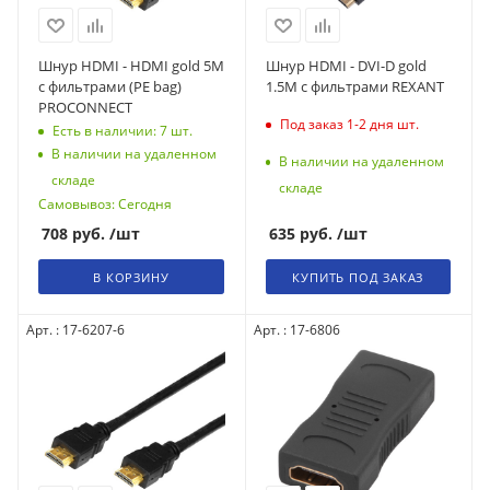
Шнур HDMI - HDMI gold 5М
Шнур HDMI - DVI-D gold
с фильтрами (PE bag)
1.5М с фильтрами REXANT
PROCONNECT
Под заказ 1-2 дня
шт.
Есть в наличии: 7
шт.
В наличии на удаленном
В наличии на удаленном
складе
складе
Самовывоз: Сегодня
708
руб.
/шт
635
руб.
/шт
В КОРЗИНУ
КУПИТЬ ПОД ЗАКАЗ
Арт. : 17-6207-6
Арт. : 17-6806