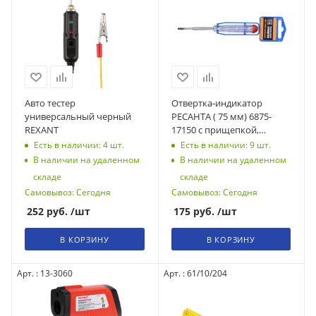
Авто тестер
Отвертка-индикатор
универсальный черный
РЕСАНТА ( 75 мм) 6875-
REXANT
17150 с прищепкой,
61/10/203
Есть в наличии: 4
шт.
Есть в наличии: 9
шт.
В наличии на удаленном
В наличии на удаленном
складе
складе
Самовывоз: Сегодня
Самовывоз: Сегодня
252
руб.
/шт
175
руб.
/шт
В КОРЗИНУ
В КОРЗИНУ
Арт. : 13-3060
Арт. : 61/10/204