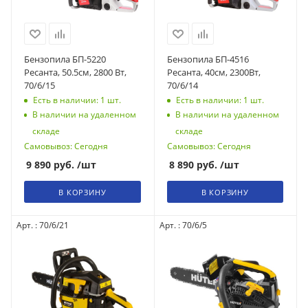
Бензопила БП-5220
Бензопила БП-4516
Ресанта, 50.5см, 2800 Вт,
Ресанта, 40см, 2300Вт,
70/6/15
70/6/14
Есть в наличии: 1
шт.
Есть в наличии: 1
шт.
В наличии на удаленном
В наличии на удаленном
складе
складе
Самовывоз: Сегодня
Самовывоз: Сегодня
9 890
руб.
/шт
8 890
руб.
/шт
В КОРЗИНУ
В КОРЗИНУ
Арт. : 70/6/21
Арт. : 70/6/5