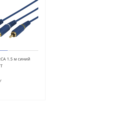
 синий
NT
у