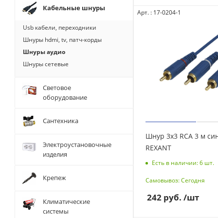
Кабельные шнуры
Арт. : 17-0204-1
Usb кабели, переходники
Шнуры hdmi, tv, патч-корды
Шнуры аудио
Шнуры сетевые
Световое
оборудование
Сантехника
Шнур 3х3 RCA 3 м синий gold
Электроустановочные
REXANT
изделия
Есть в наличии: 6
шт.
Крепеж
Самовывоз: Сегодня
242
руб.
/шт
Климатические
системы