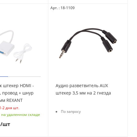
Арт. : 18-1109
к штекер HDMI -
Аудио разветвитель AUX
, провод + шнур
штекер 3,5 мм на 2 гнезда
стерео 3,5 мм REXANT
1-2 дня
шт.
По запросу
 на удаленном складе
/шт