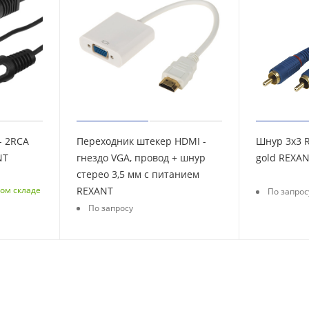
- 2RCA
Переходник штекер HDMI -
Шнур 3х3 RCA 1.5 м
EXANT
гнездо VGA, провод + шнур
gold REXA
стерео 3,5 мм с питанием
ом складе
REXANT
По запрос
По запросу