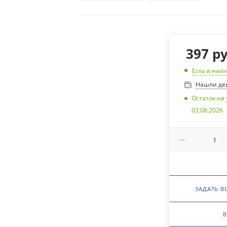
397
ру
Есть в нал
Нашли де
Остаток на 
03.08.2026
ЗАДАТЬ В
В