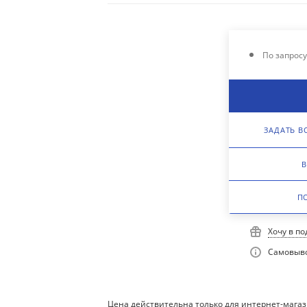
По запрос
ЗАДАТЬ В
В
П
Хочу в п
Самовыво
Цена действительна только для интернет-магаз