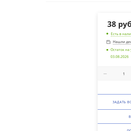
38
руб
Есть в нал
Нашли де
Остаток на 
03.08.2026
ЗАДАТЬ В
В
П