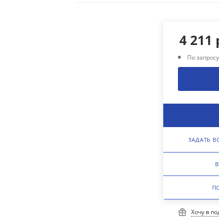
4 211
По запрос
ЗАДАТЬ В
В
П
Хочу в п