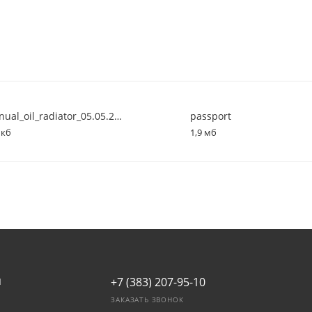
manual_oil_radiator_05.05.2020_red.1.1
passport
 кб
1,9 мб
+7 (383) 207-95-10
И
ЗАКАЗАТЬ ЗВОНОК