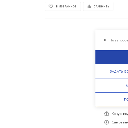
В ИЗБРАННОЕ
СРАВНИТЬ
По запрос
ЗАДАТЬ В
В
П
Хочу в п
Самовыво