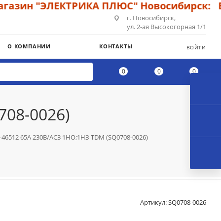
азин "ЭЛЕКТРИКА ПЛЮС" Новосибирск: Бол
г. Новосибирск,
ул. 2-ая Высокогорная 1/1
О КОМПАНИИ
КОНТАКТЫ
ВОЙТИ
0
0
0
708-0026)
46512 65А 230В/АС3 1НО;1НЗ TDM (SQ0708-0026)
Артикул:
SQ0708-0026