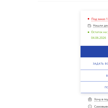
Под заказ 1
Нашли де
Остаток на 
04.06.2026
ЗАДАТЬ В
В
П
Хочу в п
Самовыво