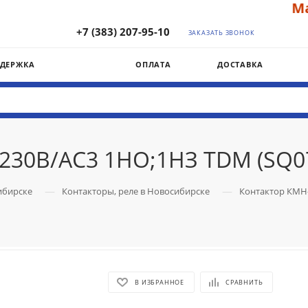
Маг
+7 (383) 207-95-10
ЗАКАЗАТЬ ЗВОНОК
ДДЕРЖКА
ОПЛАТА
ДОСТАВКА
230В/АС3 1НО;1НЗ TDM (SQ0
—
—
ибирске
Контакторы, реле в Новосибирске
Контактор КМН-
В ИЗБРАННОЕ
СРАВНИТЬ