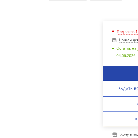
Под заказ 1
Нашли де
Остаток на 
04.06.2026
ЗАДАТЬ В
В
П
Хочу в п