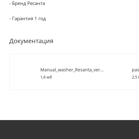
- Бренд Ресанта
- Гарантия 1 год
Документация
Manual_washer_Resanta_ver._14.09.2020._red.1
pas
1,6 мб
2,5