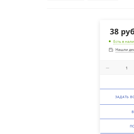
38
руб
Есть в нал
Нашли де
ЗАДАТЬ В
В
П